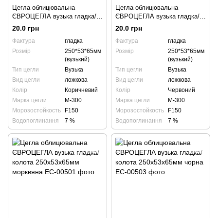
Цегла облицювальна
Цегла облицювальна
ЄВРОЦЕГЛА вузька гладка/
ЄВРОЦЕГЛА вузька гладка/
колота 250х53х65мм
колота 250х53х65мм червона
20.0 грн
20.0 грн
коричнева
Фактура
гладка
Фактура
гладка
Розмір
250*53*65мм
Розмір
250*53*65мм
(вузький)
(вузький)
Тип цегли
Вузька
Тип цегли
Вузька
Вид цегли
ложкова
Вид цегли
ложкова
Колір
Коричневий
Колір
Червоний
Марка цегли
М-300
Марка цегли
М-300
Морозостойкость
F150
Морозостойкость
F150
Водопоглинання
7 %
Водопоглинання
7 %