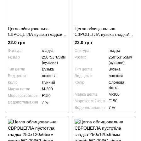
Цегла облицювальна
Цегла облицювальна
ЄВРОЦЕГЛА вузька гладка/
ЄВРОЦЕГЛА вузька гладка/
колота 250х53х65мм лунна
колота 250х53х65мм слонова
22.0 грн
22.0 грн
кістка
Фактура
гладка
Фактура
гладка
Розмір
250*53*65мм
Розмір
250*53*65мм
(вузький)
(вузький)
Тип цегли
Вузька
Тип цегли
Вузька
Вид цегли
ложкова
Вид цегли
ложкова
Колір
Лунний
Колір
Слонова
кістка
Марка цегли
М-300
Марка цегли
М-300
Морозостойкость
F150
Морозостойкость
F150
Водопоглинання
7 %
Водопоглинання
7 %