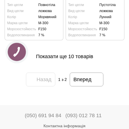
Тип цегли
Повнотіла
Тип цегли
Пустотіла
Вид цегли
ложкова
Вид цегли
ложкова
Колір
Морквяний
Колір
Лунний
Марка цегли
М-300
Марка цегли
М-300
Морозостойкость
F150
Морозостойкость
F150
Водопоглинання
7 %
Водопоглинання
7 %
Показати ще 10 товарів
Назад
Вперед
1
з 2
(050) 691 94 84
(093) 012 78 11
Контактна інформація