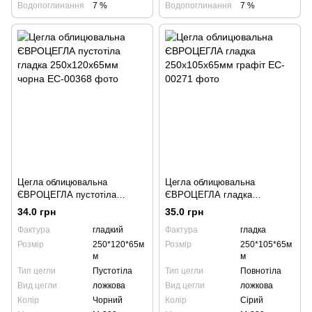
Водопоглинання
7 %
Водопоглинання
7 %
Цегла облицювальна
Цегла облицювальна
ЄВРОЦЕГЛА пустотіла
ЄВРОЦЕГЛА гладка
гладка 250х120х65мм чорна
250х105х65мм графіт
34.0 грн
35.0 грн
Фактура
гладкий
Фактура
гладка
Розмір
250*120*65м
Розмір
250*105*65м
м
м
Тип цегли
Пустотіла
Тип цегли
Повнотіла
Вид цегли
ложкова
Вид цегли
ложкова
Колір
Чорний
Колір
Сірий