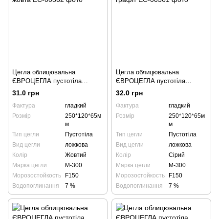
Цегла облицювальна
Цегла облицювальна
ЄВРОЦЕГЛА пустотіла
ЄВРОЦЕГЛА пустотіла
гладка 250х120х65мм жовта
гладка 250х120х65мм графіт
31.0 грн
32.0 грн
Фактура
гладкий
Фактура
гладкий
Розмір
250*120*65м
Розмір
250*120*65м
м
м
Тип цегли
Пустотіла
Тип цегли
Пустотіла
Вид цегли
ложкова
Вид цегли
ложкова
Колір
Жовтий
Колір
Сірий
Марка цегли
М-300
Марка цегли
М-300
Морозостойкость
F150
Морозостойкость
F150
Водопоглинання
7 %
Водопоглинання
7 %