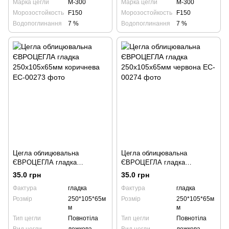
Марка цегли
М-300
Марка цегли
М-300
Морозостойкость
F150
Морозостойкость
F150
Водопоглинання
7 %
Водопоглинання
7 %
Цегла облицювальна
Цегла облицювальна
ЄВРОЦЕГЛА гладка
ЄВРОЦЕГЛА гладка
250х105х65мм коричнева
250х105х65мм червона
35.0 грн
35.0 грн
Фактура
гладка
Фактура
гладка
Розмір
250*105*65м
Розмір
250*105*65м
м
м
Тип цегли
Повнотіла
Тип цегли
Повнотіла