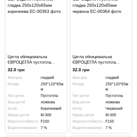
Цегла облицювальна
Цегла облицювальна
ЄВРОЦЕГЛА пустотіла
ЄВРОЦЕГЛА пустотіла
гладка 250х120х65мм
гладка 250х120х65мм червона
32.0 грн
32.0 грн
коричнева
Фактура
гладкий
Фактура
гладкий
Розмір
250*120*65м
Розмір
250*120*65м
м
м
Тип цегли
Пустотіла
Тип цегли
Пустотіла
Вид цегли
ложкова
Вид цегли
ложкова
Колір
Коричневий
Колір
Червоний
Марка цегли
М-300
Марка цегли
М-300
Морозостойкость
F150
Морозостойкость
F150
Водопоглинання
7 %
Водопоглинання
7 %