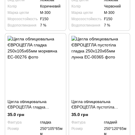
Вид цегли
ложкова
Вид цегли
ложкова
Колір
Коричневий
Колір
Червоний
Марка цегли
М-300
Марка цегли
М-300
Морозостойкость
F150
Морозостойкость
F150
Водопоглинання
7 %
Водопоглинання
7 %
Цегла облицювальна
Цегла облицювальна
ЄВРОЦЕГЛА гладка
ЄВРОЦЕГЛА пустотіла
250х105х65мм морквяна
гладка 250х120х65мм лунна
35.0 грн
35.0 грн
Фактура
гладка
Фактура
гладкий
Розмір
250*105*65м
Розмір
250*120*65м
м
м