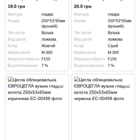
колота 250х53х65мм жовта
колота 250х53х65мм графіт
19.0 грн
20.0 грн
Фактура
гладка
Фактура
гладка
Розмір
250*53*65мм
Розмір
250*53*65мм
(вузький)
(вузький)
Тип цегли
Вузька
Тип цегли
Вузька
Вид цегли
ложкова
Вид цегли
ложкова
Колір
Жовтий
Колір
Сірий
Марка цегли
М-300
Марка цегли
М-300
Морозостойкость
F150
Морозостойкость
F150
Водопоглинання
7 %
Водопоглинання
7 %