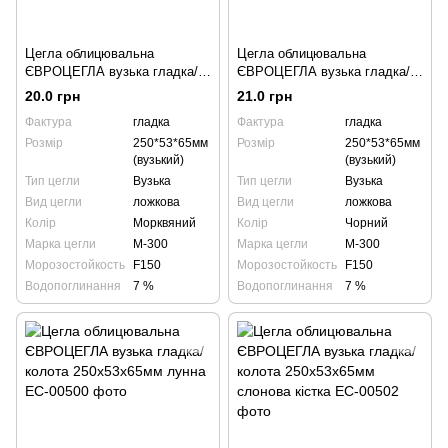
Цегла облицювальна
Цегла облицювальна
ЄВРОЦЕГЛА вузька гладка/
ЄВРОЦЕГЛА вузька гладка/
колота 250х53х65мм
колота 250х53х65мм чорна
20.0 грн
21.0 грн
морквяна
Фактура
гладка
Фактура
гладка
Розмір
250*53*65мм
Розмір
250*53*65мм
(вузький)
(вузький)
Тип цегли
Вузька
Тип цегли
Вузька
Вид цегли
ложкова
Вид цегли
ложкова
Колір
Морквяний
Колір
Чорний
Марка цегли
М-300
Марка цегли
М-300
Морозостойкость
F150
Морозостойкость
F150
Водопоглинання
7 %
Водопоглинання
7 %