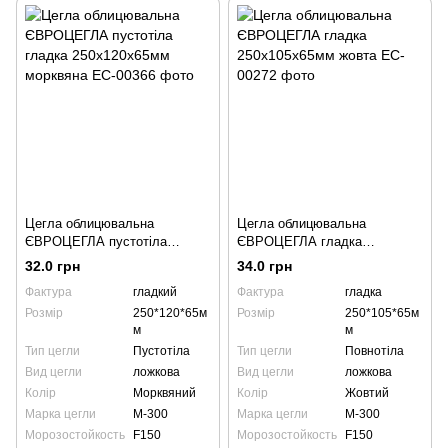
Цегла облицювальна
Цегла облицювальна
ЄВРОЦЕГЛА пустотіла
ЄВРОЦЕГЛА гладка
гладка 250х120х65мм
250х105х65мм жовта
32.0 грн
34.0 грн
морквяна
Фактура
гладкий
Фактура
гладка
Розмір
250*120*65м
Розмір
250*105*65м
м
м
Тип цегли
Пустотіла
Тип цегли
Повнотіла
Вид цегли
ложкова
Вид цегли
ложкова
Колір
Морквяний
Колір
Жовтий
Марка цегли
М-300
Марка цегли
М-300
Морозостойкость
F150
Морозостойкость
F150