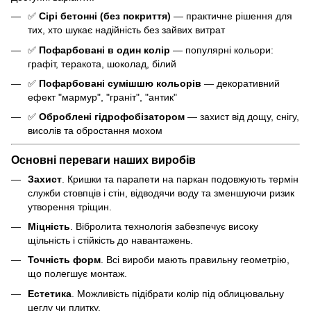
✅
Сірі бетонні (без покриття)
— практичне рішення для
тих, хто шукає надійність без зайвих витрат
✅
Пофарбовані в один колір
— популярні кольори:
графіт, теракота, шоколад, білий
✅
Пофарбовані сумішшю кольорів
— декоративний
ефект "мармур", "граніт", "антик"
✅
Оброблені гідрофобізатором
— захист від дощу, снігу,
висолів та обростання мохом
Основні переваги наших виробів
Захист
. Кришки та парапети на паркан подовжують термін
служби стовпців і стін, відводячи воду та зменшуючи ризик
утворення тріщин.
Міцність
. Вібролита технологія забезпечує високу
щільність і стійкість до навантажень.
Точність форм
. Всі вироби мають правильну геометрію,
що полегшує монтаж.
Естетика
. Можливість підібрати колір під облицювальну
цеглу чи плитку.