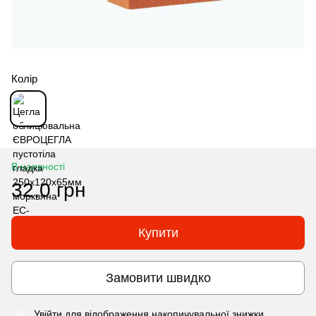
Колір
В наявності
32.0 грн
Купити
Замовити швидко
Увійти
для відображення накопичувальної знижки
%