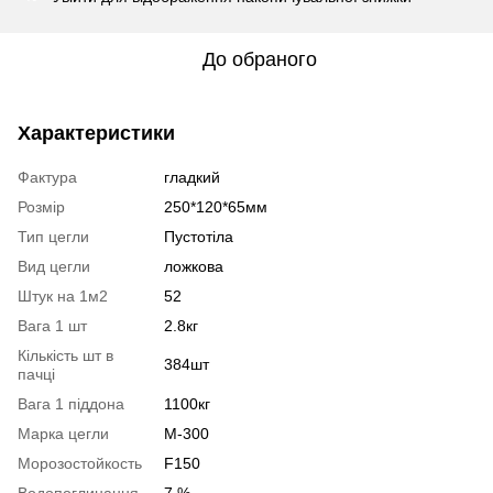
До обраного
Характеристики
Фактура
гладкий
Розмір
250*120*65мм
Тип цегли
Пустотіла
Вид цегли
ложкова
Штук на 1м2
52
Вага 1 шт
2.8кг
Кількість шт в
384шт
пачці
Вага 1 піддона
1100кг
Марка цегли
М-300
Морозостойкость
F150