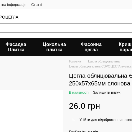
ктна інформація
Статті
ЄВРОЦЕГЛА
Фасадна
Цокольна
Фасонна
Криш
Плитка
плитка
цегла
пара
Головна
Цегла облицювальна
Цегла облицювальна ЄВРОЦЕГЛА вузька с
Цегла облицювальна 
250х57х65мм слонова 
В наявності
Залишити відгук
26.0 грн
Увійти
для відображення накоп
%