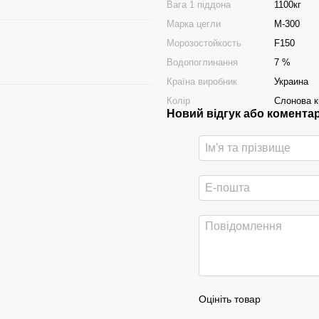
Вага 1 піддона
1100кг
Марка цегли
М-300
Морозостойкость
F150
Водопоглинання
7 %
Країна виробник
Украина
Колір
Слонова к
Новий відгук або комента
Оцініть товар