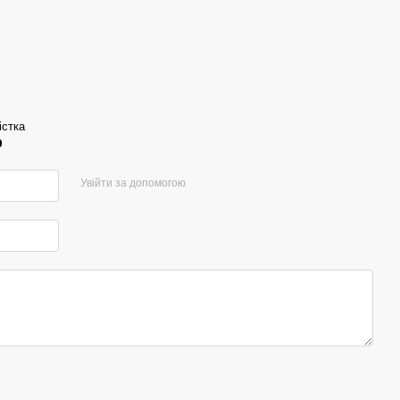
істка
р
Увійти за допомогою