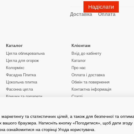
Надіслати
Доставка
Оплата
Каталог
Клієнтам
Цегла облицювальна
Вхід до кабінету
Цегла для огорож
Каталог
Колормікс
Про нас
Фасадна Плитка
Оплата і доставка
Цокольна плитка
Обмін та повернення
Фасонна цегла
Контактна інформація
Кришки та парапети
Статті
Ціни
Ми в соцмережах
Послуги маніпулятора
Київська область
 маркетингу та статистичних цілей, а також для безпечної та оптим
х вашого браузера. Натисніть кнопку «Погодитися», щоб дати згоду
жна ознайомитися на сторінці
Угода користувача
.