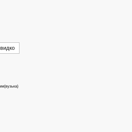
швидко
мм(вузька)