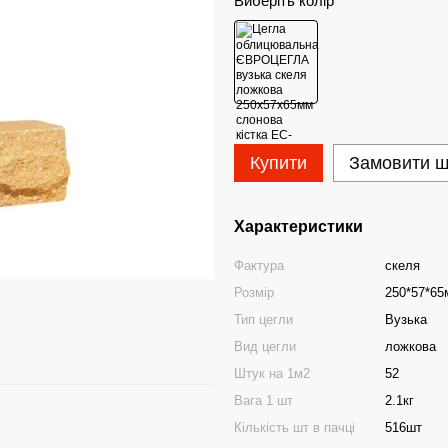
Виберіть колір
Купити
Замовити 
Характеристики
Фактура
скеля
Розмір
250*57*65
Тип цегли
Вузька
Вид цегли
ложкова
Штук на 1м2
52
Вага 1 шт
2.1кг
Кількість шт в пачці
516шт