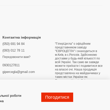
Контактна інформація
(050) 691 94 84
"ГіперЦегла" є офіційним
представником заводу
(093) 012 78 11
"ЄВРОЦЕГЛА" і знаходиться в
м.Київ, в с.Рогозів. Здійснюємо
Передзвонити вам?
доставки у будь-якій кількості по
всій Україні. Так само ви завжди
0930127811
можете приїхати і подивитися все
на власні очі. Наша продукція
gipercegla@gmail.com
представлена на майданчиках у
таких містах України як:
Переяслав Харків Дніпро
Маріуполь Бердянськ Глухів
Житомир Лубни Конотоп
Хмельницький Кривий Ріг
альної роботи
Погодитися
Мапа проїзду
 на