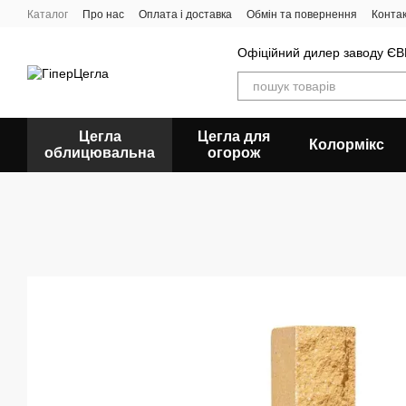
Перейти до основного контенту
Каталог
Про нас
Оплата і доставка
Обмін та повернення
Конта
Офіційний дилер заводу 
Цегла
Цегла для
Колормікс
облицювальна
огорож