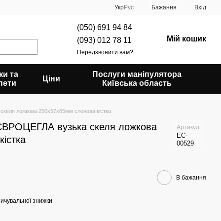
Укр
Рус
Бажання
Вхід
(050) 691 94 84
Мій кошик
(093) 012 78 11
Передзвонити вам?
ки та
Послуги маніпулятора
Ціни
пети
Київська область
келя ложкова 250х57х65мм слонова кістка
ЄВРОЦЕГЛА вузька скеля ложкова
Артикул
EC-
кістка
00529
В бажання
ичувальної знижки