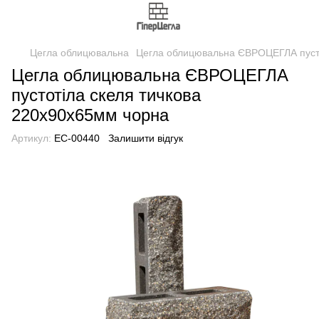
Цегла облицювальна
Цегла облицювальна ЄВРОЦЕГЛА пусто
Цегла облицювальна ЄВРОЦЕГЛА
пустотіла скеля тичкова
220х90х65мм чорна
Артикул:
EC-00440
Залишити відгук