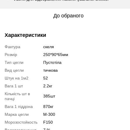
До обраного
Характеристики
Фактура
скеля
Розмір
250*90*65мм
Тип цегли
Пустотіла
Вид цегли
тичкова
Штук на 1м2
52
Вага 1 шт
2.2кг
Кількість шт в
385шт
пачці
Вага 1 піддона
870кг
Марка цегли
М-300
Морозостойкость
F150