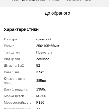
До обраного
Характеристики
Фактура
крымский
Розмір
250*105*65мм
Тип цегли
Повнотіла
Вид цегли
ложкова
Штук на 1м2
52
Вага 1 шт
3.5кг
Кількість шт в
385шт
пачці
Вага 1 піддона
1350кг
Марка цегли
М-300
Морозостойкость
F150