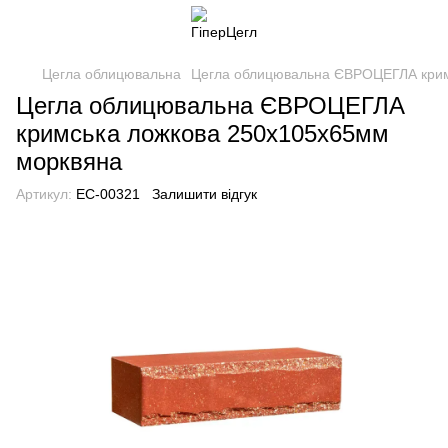
Цегла облицювальна
Цегла облицювальна ЄВРОЦЕГЛА крим
Цегла облицювальна ЄВРОЦЕГЛА
кримська ложкова 250х105х65мм
морквяна
Артикул:
EC-00321
Залишити відгук