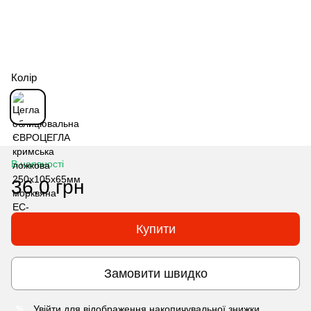
Колір
В наявності
36.0 грн
Купити
Замовити швидко
Увійти
для відображення накопичувальної знижки
%