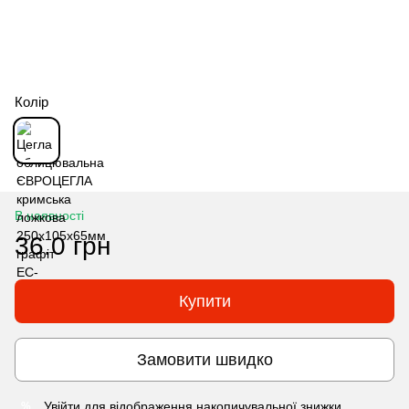
Колір
В наявності
36.0 грн
Купити
Замовити швидко
Увійти
для відображення накопичувальної знижки
%