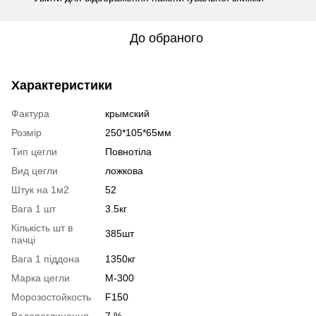
До обраного
Характеристики
Фактура
крымский
Розмір
250*105*65мм
Тип цегли
Повнотіла
Вид цегли
ложкова
Штук на 1м2
52
Вага 1 шт
3.5кг
Кількість шт в
385шт
пачці
Вага 1 піддона
1350кг
Марка цегли
М-300
Морозостойкость
F150