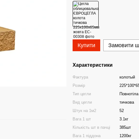
Купити
Замовити 
Характеристики
Фактура
колотый
Розмір
225*100*6
Тип цегли
Повнотіла
Вид цегли
тичкова
Штук на 1м2
52
Вага 1 шт
3.1кг
Кількість шт в пачці
385шт
Вага 1 піддона
1200кг