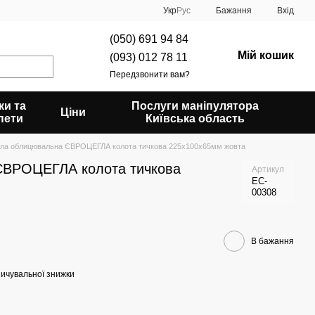
Укр
Рус
Бажання
Вхід
(050) 691 94 84
Мій кошик
(093) 012 78 11
Передзвонити вам?
ки та
Послуги маніпулятора
Ціни
пети
Київська область
ла облицювальна ЄВРОЦЕГЛА колота тичкова 225х100х65мм жовта
ЄВРОЦЕГЛА колота тичкова
Артикул
EC-
00308
В бажання
ичувальної знижки