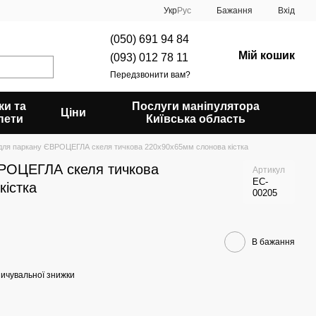
Укр
Рус
Бажання
Вхід
(050) 691 94 84
Мій кошик
(093) 012 78 11
Передзвонити вам?
ки та
Послуги маніпулятора
Ціни
пети
Київська область
для паркану ЄВРОЦЕГЛА скеля тичкова 220х90х65мм слонова кістка
ВРОЦЕГЛА скеля тичкова
Артикул
EC-
кістка
00205
В бажання
ичувальної знижки