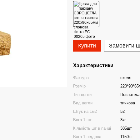
Купити
Замовити 
Характеристики
Фактура
скеля
Розмір
220*90*65
Тип цегли
Повнотіла
Вид цегли
тичкова
Штук на 1м2
52
Вага 1 шт
3кг
Кількість шт в пачці
385шт
Вага 1 піддона
1150кг