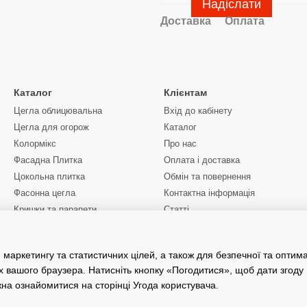
Надіслати
Доставка
Оплата
Каталог
Клієнтам
Цегла облицювальна
Вхід до кабінету
Цегла для огорож
Каталог
Колормікс
Про нас
Фасадна Плитка
Оплата і доставка
Цокольна плитка
Обмін та повернення
Фасонна цегла
Контактна інформація
Кришки та парапети
Статті
Ціни
Ми в соцмережах
Послуги маніпулятора
Київська область
 маркетингу та статистичних цілей, а також для безпечної та оптим
х вашого браузера. Натисніть кнопку «Погодитися», щоб дати згоду
жна ознайомитися на сторінці
Угода користувача
.