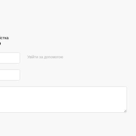
істка
р
Увійти за допомогою