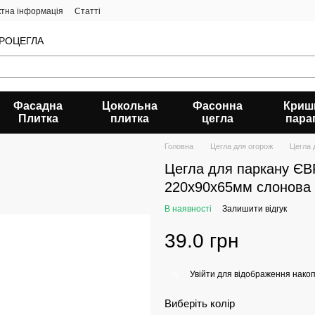
ктна інформація
Статті
ЄВРОЦЕГЛА
Фасадна
Цокольна
Фасонна
Криш
Плитка
плитка
цегла
пара
Головна
Цегла для огорож
Цегла 
Цегла для паркану Є
220х90х65мм слонова 
В наявності
Залишити відгук
39.0 грн
Увійти
для відображення накоп
%
Виберіть колір