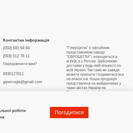
Контактна інформація
(050) 691 94 84
"ГіперЦегла" є офіційним
представником заводу
(093) 012 78 11
"ЄВРОЦЕГЛА" і знаходиться в
м.Київ, в с.Рогозів. Здійснюємо
Передзвонити вам?
доставки у будь-якій кількості по
всій Україні. Так само ви завжди
0930127811
можете приїхати і подивитися все
на власні очі. Наша продукція
gipercegla@gmail.com
представлена на майданчиках у
таких містах України як:
Переяслав Харків Дніпро
Маріуполь Бердянськ Глухів
Житомир Лубни Конотоп
Хмельницький Кривий Ріг
альної роботи
Погодитися
Мапа проїзду
 на