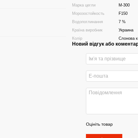
Марка цегли
М-300
Морозостойкость
F150
Водопоглинання
7 %
Країна виробник
Украина
Колір
Слонова к
Новий відгук або комента
Оцініть товар