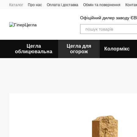
Перейти до основного контенту
Каталог
Про нас
Оплата і доставка
Обмін та повернення
Конта
Офіційний дилер заводу 
Цегла
Цегла для
Колормікс
облицювальна
огорож