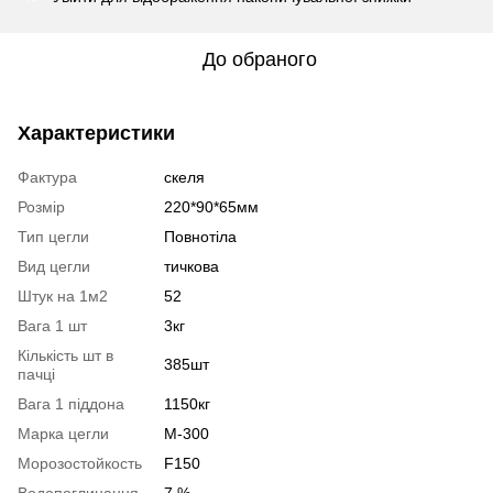
До обраного
Характеристики
Фактура
скеля
Розмір
220*90*65мм
Тип цегли
Повнотіла
Вид цегли
тичкова
Штук на 1м2
52
Вага 1 шт
3кг
Кількість шт в
385шт
пачці
Вага 1 піддона
1150кг
Марка цегли
М-300
Морозостойкость
F150