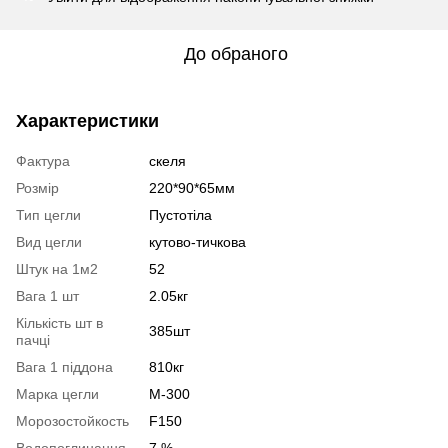
До обраного
Характеристики
Фактура
скеля
Розмір
220*90*65мм
Тип цегли
Пустотіла
Вид цегли
кутово-тичкова
Штук на 1м2
52
Вага 1 шт
2.05кг
Кількість шт в
385шт
пачці
Вага 1 піддона
810кг
Марка цегли
М-300
Морозостойкость
F150