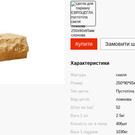
Купити
Замовити 
Характеристики
Фактура
скеля
Розмір
250*90*65
Тип цегли
Пустотіла
Вид цегли
ложкова
Штук на 1м2
52
Вага 1 шт
2.5кг
Кількість шт в пачці
406шт
Вага 1 піддона
1030кг