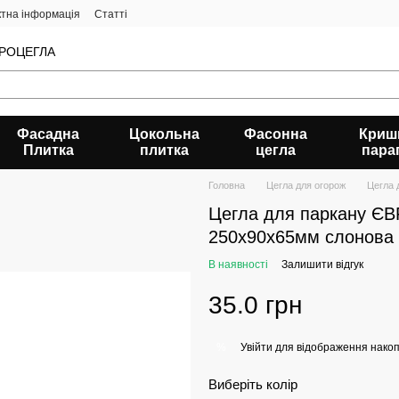
ктна інформація
Статті
ЄВРОЦЕГЛА
Фасадна
Цокольна
Фасонна
Криш
Плитка
плитка
цегла
пара
Головна
Цегла для огорож
Цегла 
Цегла для паркану ЄВ
250х90х65мм слонова 
В наявності
Залишити відгук
35.0 грн
Увійти
для відображення накоп
%
Виберіть колір