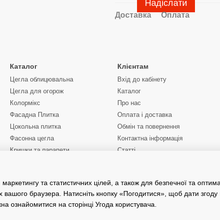
Надіслати
Доставка
Оплата
Каталог
Клієнтам
Цегла облицювальна
Вхід до кабінету
Цегла для огорож
Каталог
Колормікс
Про нас
Фасадна Плитка
Оплата і доставка
Цокольна плитка
Обмін та повернення
Фасонна цегла
Контактна інформація
Кришки та парапети
Статті
Ціни
Ми в соцмережах
Послуги маніпулятора
Київська область
 маркетингу та статистичних цілей, а також для безпечної та оптим
х вашого браузера. Натисніть кнопку «Погодитися», щоб дати згоду
жна ознайомитися на сторінці
Угода користувача
.