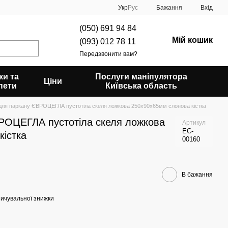
Укр
Рус
Бажання
Вхід
(050) 691 94 84
Мій кошик
(093) 012 78 11
Передзвонити вам?
ки та
Послуги маніпулятора
Ціни
пети
Київська область
для паркану ЄВРОЦЕГЛА пустотіла скеля ложкова 250х90х65мм слонова кістка
РОЦЕГЛА пустотіла скеля ложкова
Артикул
EC-
кістка
00160
В бажання
ичувальної знижки