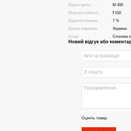
Марка цегли
М-300
Морозостойкость
F150
Водопоглинання
7 %
Країна виробник
Украина
Колір
Слонова к
Новий відгук або комента
Оцініть товар