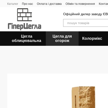
Перейти до основного контенту
Каталог
Про нас
Оплата і доставка
Обмін та повернення
Конта
Офіційний дилер заводу 
Цегла
Цегла для
Колормікс
облицювальна
огорож