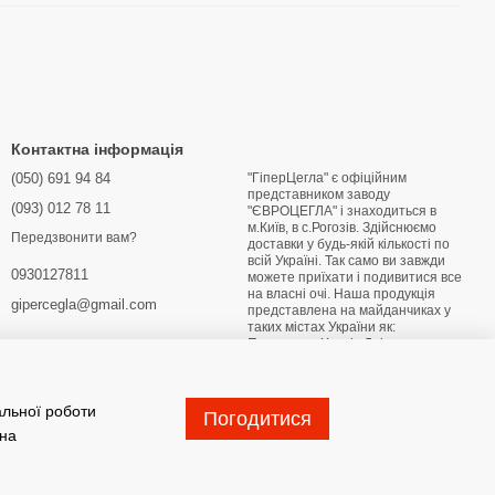
Контактна інформація
(050) 691 94 84
"ГіперЦегла" є офіційним
представником заводу
(093) 012 78 11
"ЄВРОЦЕГЛА" і знаходиться в
м.Київ, в с.Рогозів. Здійснюємо
Передзвонити вам?
доставки у будь-якій кількості по
всій Україні. Так само ви завжди
0930127811
можете приїхати і подивитися все
на власні очі. Наша продукція
gipercegla@gmail.com
представлена на майданчиках у
таких містах України як:
Переяслав Харків Дніпро
Маріуполь Бердянськ Глухів
Житомир Лубни Конотоп
Хмельницький Кривий Ріг
альної роботи
Погодитися
Мапа проїзду
 на