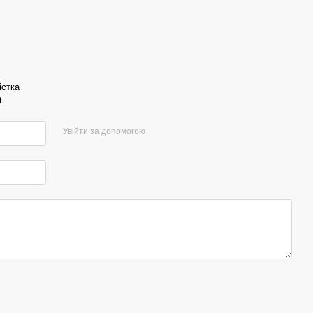
істка
р
Увійти за допомогою