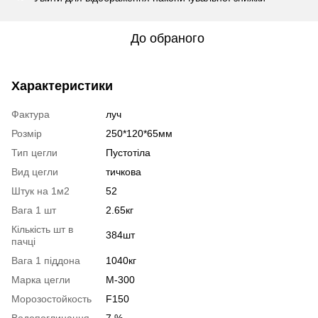
До обраного
Характеристики
Фактура
луч
Розмір
250*120*65мм
Тип цегли
Пустотіла
Вид цегли
тичкова
Штук на 1м2
52
Вага 1 шт
2.65кг
Кількість шт в
384шт
пачці
Вага 1 піддона
1040кг
Марка цегли
М-300
Морозостойкость
F150