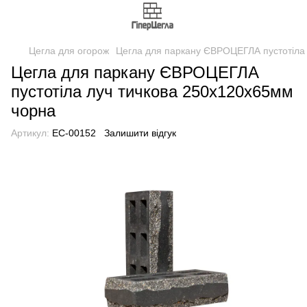
Цегла для огорож
Цегла для паркану ЄВРОЦЕГЛА пустотіла
Цегла для паркану ЄВРОЦЕГЛА
пустотіла луч тичкова 250х120х65мм
чорна
Артикул:
EC-00152
Залишити відгук