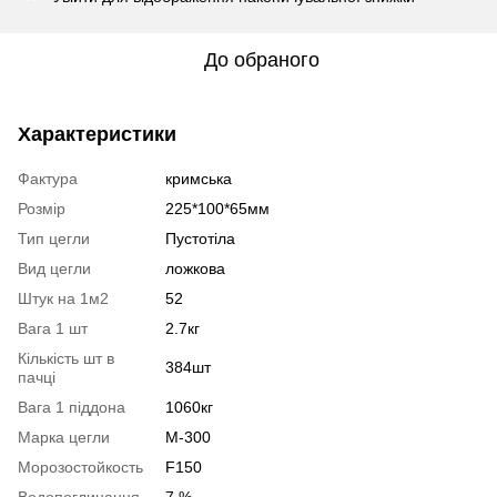
До обраного
Характеристики
Фактура
кримська
Розмір
225*100*65мм
Тип цегли
Пустотіла
Вид цегли
ложкова
Штук на 1м2
52
Вага 1 шт
2.7кг
Кількість шт в
384шт
пачці
Вага 1 піддона
1060кг
Марка цегли
М-300
Морозостойкость
F150