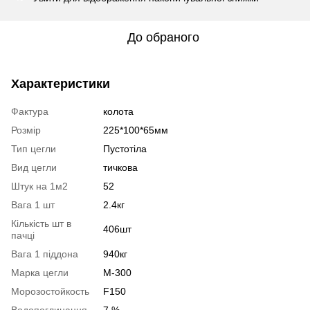
До обраного
Характеристики
Фактура
колота
Розмір
225*100*65мм
Тип цегли
Пустотіла
Вид цегли
тичкова
Штук на 1м2
52
Вага 1 шт
2.4кг
Кількість шт в
406шт
пачці
Вага 1 піддона
940кг
Марка цегли
М-300
Морозостойкость
F150