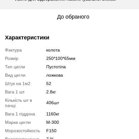
До обраного
Характеристики
Фактура
колота
Розмір
250*100*65мм
Тип цегли
Пустотіла
Вид цегли
ложкова
Штук на 1м2
52
Вага 1 шт
2.8кг
Кількість шт в
406шт
пачці
Вага 1 піддона
1160кг
Марка цегли
М-300
Морозостойкость
F150