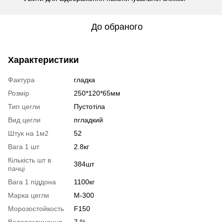
До обраного
Характеристики
Фактура
гладка
Розмір
250*120*65мм
Тип цегли
Пустотіла
Вид цегли
пгладкий
Штук на 1м2
52
Вага 1 шт
2.8кг
Кількість шт в
384шт
пачці
Вага 1 піддона
1100кг
Марка цегли
М-300
Морозостойкость
F150