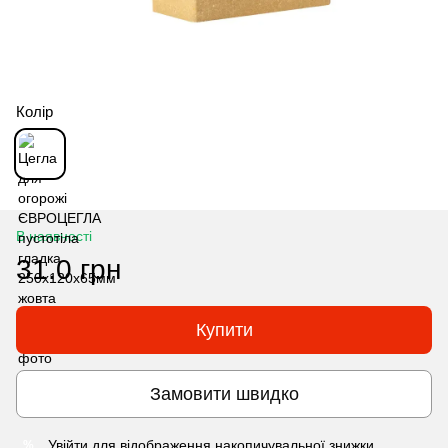
Колір
В наявності
31.0 грн
Купити
Замовити швидко
Увійти
для відображення накопичувальної знижки
%