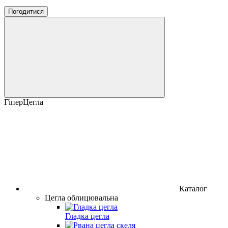
Погодитися
ГіперЦегла
Каталог
Цегла облицювальна
Гладка цегла