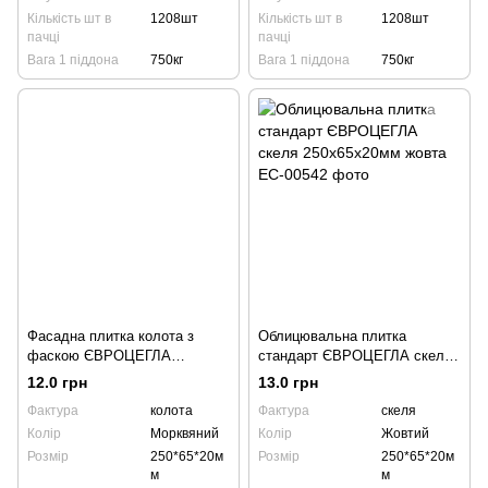
Кількість шт в
1208шт
Кількість шт в
1208шт
пачці
пачці
Вага 1 піддона
750кг
Вага 1 піддона
750кг
Фасадна плитка колота з
Облицювальна плитка
фаскою ЄВРОЦЕГЛА
стандарт ЄВРОЦЕГЛА скеля
250х65х20мм морквяна
250х65х20мм жовта
12.0 грн
13.0 грн
Фактура
колота
Фактура
скеля
Колір
Морквяний
Колір
Жовтий
Розмір
250*65*20м
Розмір
250*65*20м
м
м