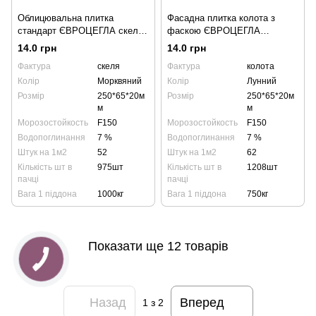
Облицювальна плитка
Фасадна плитка колота з
стандарт ЄВРОЦЕГЛА скеля
фаскою ЄВРОЦЕГЛА
250х65х20мм морквяна
250х65х20мм лунна
14.0 грн
14.0 грн
Фактура
скеля
Фактура
колота
Колір
Морквяний
Колір
Лунний
Розмір
250*65*20м
Розмір
250*65*20м
м
м
Морозостойкость
F150
Морозостойкость
F150
Водопоглинання
7 %
Водопоглинання
7 %
Штук на 1м2
52
Штук на 1м2
62
Кількість шт в
975шт
Кількість шт в
1208шт
пачці
пачці
Вага 1 піддона
1000кг
Вага 1 піддона
750кг
Показати ще 12 товарів
Назад
Вперед
1
з 2