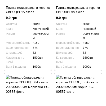
Плитка облицювальна коротка
Плитка облицювальна коротка
ЄВРОЦЕГЛА скеля
ЄВРОЦЕГЛА скеля
200х65х20мм коричнева
200х65х20мм червона
9.0 грн
9.0 грн
Фактура
скеля
Фактура
скеля
Колір
Коричневий
Колір
Червоний
Розмір
200*65*20м
Розмір
200*65*20м
м
м
Морозостойкость
F150
Морозостойкость
F150
Водопоглинання
7 %
Водопоглинання
7 %
Штук на 1м2
52
Штук на 1м2
52
Кількість шт в
1500шт
Кількість шт в
1500шт
пачці
пачці
Вага 1 піддона
1000кг
Вага 1 піддона
1000кг