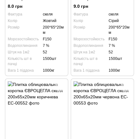
200х65х20мм жовта
200х65х20мм графіт
8.0 грн
9.0 грн
Фактура
скеля
Фактура
скеля
Колір
Жовтий
Колір
Сірий
Розмір
200*65*20м
Розмір
200*65*20м
м
м
Морозостойкость
F150
Морозостойкость
F150
Водопоглинання
7 %
Водопоглинання
7 %
Штук на 1м2
52
Штук на 1м2
52
Кількість шт в
1500шт
Кількість шт в
1500шт
пачці
пачці
Вага 1 піддона
1000кг
Вага 1 піддона
1000кг