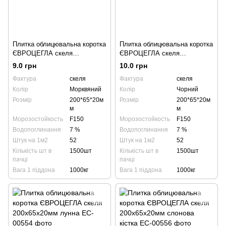
Плитка облицювальна коротка
Плитка облицювальна коротка
ЄВРОЦЕГЛА скеля
ЄВРОЦЕГЛА скеля
200х65х20мм морквяна
200х65х20мм чорна
9.0 грн
10.0 грн
Фактура
скеля
Фактура
скеля
Колір
Морквяний
Колір
Чорний
Розмір
200*65*20м
Розмір
200*65*20м
м
м
Морозостойкость
F150
Морозостойкость
F150
Водопоглинання
7 %
Водопоглинання
7 %
Штук на 1м2
52
Штук на 1м2
52
Кількість шт в
1500шт
Кількість шт в
1500шт
пачці
пачці
Вага 1 піддона
1000кг
Вага 1 піддона
1000кг