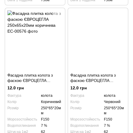
Фасадна плитка колота з
Фасадна плитка колота з
фаскою ЄВРОЦЕГЛА
фаскою ЄВРОЦЕГЛА
250х65х20мм коричнева
250х65х20мм червона
12.0 грн
12.0 грн
Фактура
колота
Фактура
колота
Колір
Коричневий
Колір
Червоний
Розмір
250*65*20м
Розмір
250*65*20м
м
м
Морозостойкость
F150
Морозостойкость
F150
Водопоглинання
7 %
Водопоглинання
7 %
Штук на 1м2
62
Штук на 1м2
62