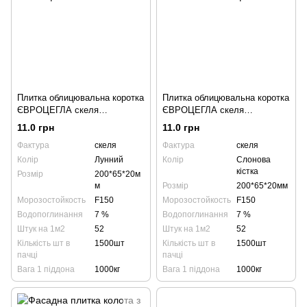
Плитка облицювальна коротка
Плитка облицювальна коротка
ЄВРОЦЕГЛА скеля
ЄВРОЦЕГЛА скеля
200х65х20мм лунна
200х65х20мм слонова кістка
11.0 грн
11.0 грн
Фактура
скеля
Фактура
скеля
Колір
Лунний
Колір
Слонова
кістка
Розмір
200*65*20м
м
Розмір
200*65*20мм
Морозостойкость
F150
Морозостойкость
F150
Водопоглинання
7 %
Водопоглинання
7 %
Штук на 1м2
52
Штук на 1м2
52
Кількість шт в
1500шт
Кількість шт в
1500шт
пачці
пачці
Вага 1 піддона
1000кг
Вага 1 піддона
1000кг