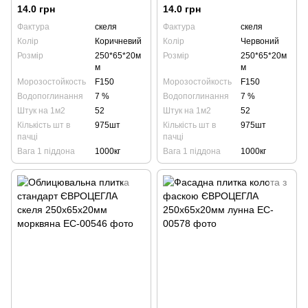
250х65х20мм коричнева
250х65х20мм червона
14.0 грн
14.0 грн
Фактура
скеля
Фактура
скеля
Колір
Коричневий
Колір
Червоний
Розмір
250*65*20м
Розмір
250*65*20м
м
м
Морозостойкость
F150
Морозостойкость
F150
Водопоглинання
7 %
Водопоглинання
7 %
Штук на 1м2
52
Штук на 1м2
52
Кількість шт в
975шт
Кількість шт в
975шт
пачці
пачці
Вага 1 піддона
1000кг
Вага 1 піддона
1000кг