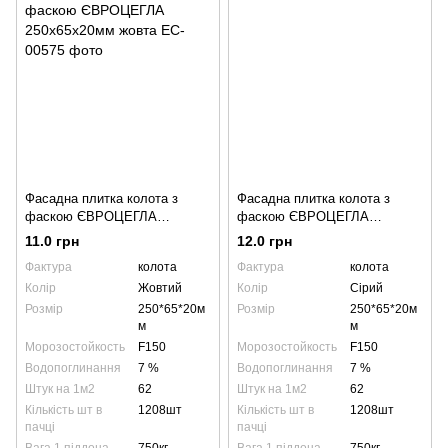
Фасадна плитка колота з
Фасадна плитка колота з
фаскою ЄВРОЦЕГЛА
фаскою ЄВРОЦЕГЛА
250х65х20мм жовта
250х65х20мм графіт
11.0 грн
12.0 грн
Фактура
колота
Фактура
колота
Колір
Жовтий
Колір
Сірий
Розмір
250*65*20м
Розмір
250*65*20м
м
м
Морозостойкость
F150
Морозостойкость
F150
Водопоглинання
7 %
Водопоглинання
7 %
Штук на 1м2
62
Штук на 1м2
62
Кількість шт в
1208шт
Кількість шт в
1208шт
пачці
пачці
Вага 1 піддона
750кг
Вага 1 піддона
750кг