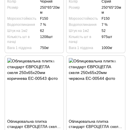
Колір
Чорний
Колір
Сірий
Розмір
250*65*20м
Розмір
250*65*20м
м
м
Морозостойкость
F150
Морозостойкость
F150
Водопоглинання
7 %
Водопоглинання
7 %
Штук на 1м2
62
Штук на 1м2
52
Кількість шт в
1208шт
Кількість шт в
975шт
пачці
пачці
Вага 1 піддона
750кг
Вага 1 піддона
1000кг
Облицювальна плитка
Облицювальна плитка
стандарт ЄВРОЦЕГЛА скеля
стандарт ЄВРОЦЕГЛА скеля