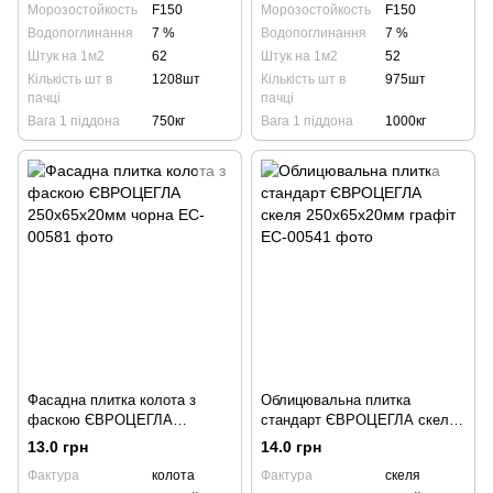
Морозостойкость
F150
Морозостойкость
F150
Водопоглинання
7 %
Водопоглинання
7 %
Штук на 1м2
62
Штук на 1м2
52
Кількість шт в
1208шт
Кількість шт в
975шт
пачці
пачці
Вага 1 піддона
750кг
Вага 1 піддона
1000кг
Фасадна плитка колота з
Облицювальна плитка
фаскою ЄВРОЦЕГЛА
стандарт ЄВРОЦЕГЛА скеля
250х65х20мм чорна
250х65х20мм графіт
13.0 грн
14.0 грн
Фактура
колота
Фактура
скеля