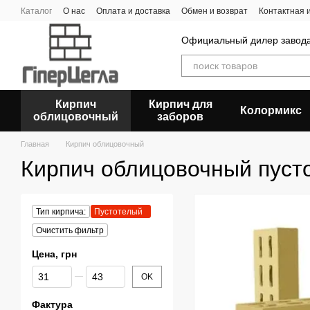
Перейти к основному контенту
Каталог
О нас
Оплата и доставка
Обмен и возврат
Контактная
Официальный дилер заво
Кирпич
Кирпич для
Колормикс
облицовочный
заборов
Главная
Кирпич облицовочный
Кирпич облицовочный пуст
Тип кирпича:
Пустотелый
Очистить фильтр
Цена, грн
От Цена, грн
До Цена, грн
OK
Фактура