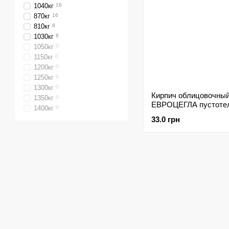
1040кг
16
870кг
16
810кг
8
1030кг
8
1050кг
0
1150кг
0
1200кг
0
1250кг
0
1300кг
0
Кирпич облицовочны
1350кг
0
ЕВРОЦЕГЛА пустоте
1400кг
0
колотый тычковой
33.0 грн
225х100х65мм корич