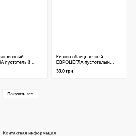
лицовочный
Кирпич облицовочный
А пустотелый
ЕВРОЦЕГЛА пустотелый
ычковой
крымский ложковой
33.0 грн
5мм морковный
250х120х65мм графит
Показать все
Контактная информация