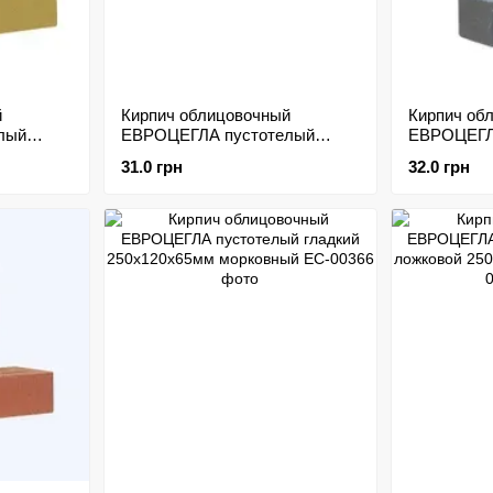
й
Кирпич облицовочный
Кирпич об
лый
ЕВРОЦЕГЛА пустотелый
ЕВРОЦЕГЛ
м желтый
колотый ложковой
гладкий 2
31.0 грн
32.0 грн
250х100х65мм желтый