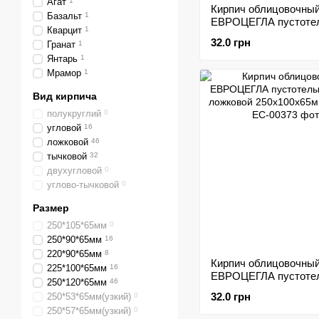
Агат
1
Кирпич облицовочны
Базальт
1
ЕВРОЦЕГЛА пустоте
Кварцит
1
гладкий 250х120х65м
32.0 грн
Гранат
1
красный
Янтарь
1
Мрамор
1
Вид кирпича
полукруглий
0
угловой
16
ложковой
46
тычковой
32
двухугловой
0
углово-тычковой
0
Размер
250*105*65мм
0
250*90*65мм
16
220*90*65мм
8
Кирпич облицовочны
225*100*65мм
16
ЕВРОЦЕГЛА пустоте
250*120*65мм
46
колотый ложковой
32.0 грн
250*53*65мм(узкий)
0
250х100х65мм красн
250*57*65мм(узкий)
0