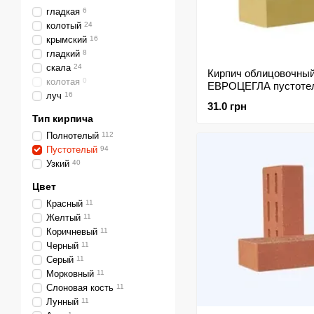
гладкая
6
колотый
24
крымский
16
гладкий
8
скала
24
Кирпич облицовочны
колотая
0
ЕВРОЦЕГЛА пустоте
луч
16
гладкий 250х120х65м
31.0 грн
Тип кирпича
Полнотелый
112
Пустотелый
94
Узкий
40
Цвет
Красный
11
Желтый
11
Коричневый
11
Черный
11
Серый
11
Морковный
11
Слоновая кость
11
Лунный
11