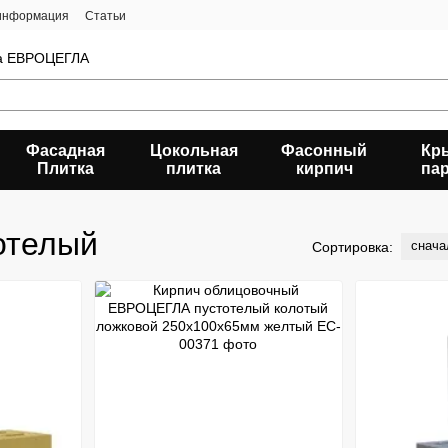
 информация
Статьи
да ЕВРОЦЕГЛА
Фасадная
Цокольная
Фасонный
Кр
Плитка
плитка
кирпич
па
отелый
снача
Сортировка: