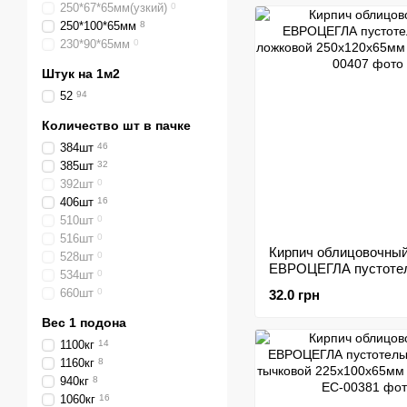
250*67*65мм(узкий)
0
250*100*65мм
8
230*90*65мм
0
Штук на 1м2
52
94
Количество шт в пачке
384шт
46
385шт
32
392шт
0
406шт
16
510шт
0
516шт
0
Кирпич облицовочны
528шт
0
ЕВРОЦЕГЛА пустоте
534шт
0
ложковой 250х120х6
660шт
0
32.0 грн
желтый
Вес 1 подона
1100кг
14
1160кг
8
940кг
8
1060кг
16