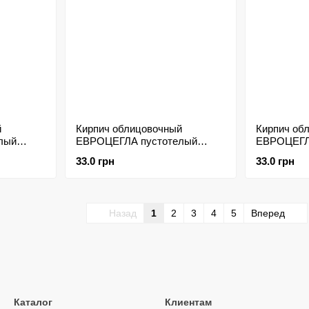
й
Кирпич облицовочный
Кирпич об
лый
ЕВРОЦЕГЛА пустотелый
ЕВРОЦЕГЛ
колотый тычковой
колотый т
33.0 грн
33.0 грн
невый
225х100х65мм красный
225х100х6
Назад
1
2
3
4
5
Вперед
Каталог
Клиентам