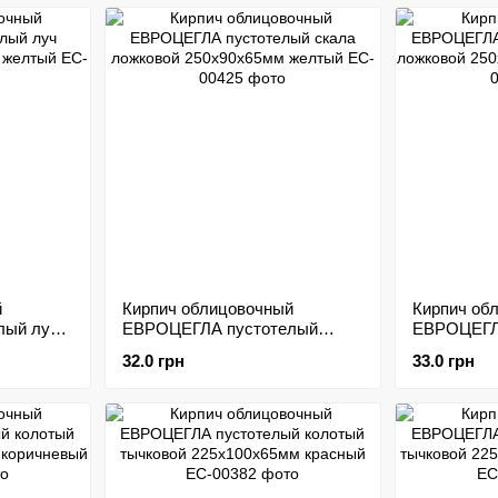
й
Кирпич облицовочный
Кирпич об
лый луч
ЕВРОЦЕГЛА пустотелый
ЕВРОЦЕГЛ
5мм
скала ложковой 250х90х65мм
колотый л
32.0 грн
33.0 грн
желтый
250х100х6