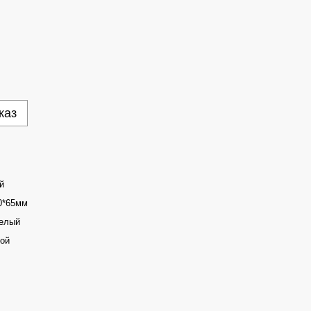
каз
й
0*65мм
елый
ой