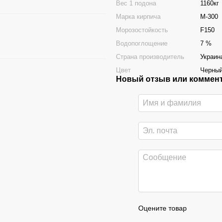
Вес 1 подона
1160кг
Марка кирпича
М-300
Морозостойкость
F150
Водопоглощение
7 %
Страна производитель
Украин
Цвет
Черны
Новый отзыв или коммен
Оцените товар