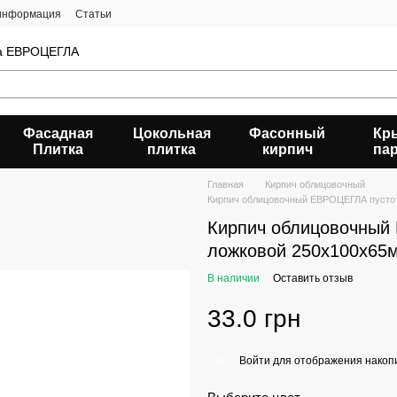
 информация
Статьи
да ЕВРОЦЕГЛА
Фасадная
Цокольная
Фасонный
Кр
Плитка
плитка
кирпич
па
Главная
Кирпич облицовочный
Кирпич облицовочный ЕВРОЦЕГЛА пусто
Кирпич облицовочный
ложковой 250х100х65
В наличии
Оставить отзыв
33.0 грн
Войти
для отображения накопи
%