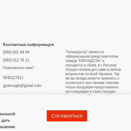
Контактная информация
(050) 691 94 84
"ГиперЦегла" является
официальным представителем
(093) 012 78 11
завода "ЕВРОЦЕГЛА" и
находится в г.Киев. в с.Рогозов.
Перезвонить вам?
Осуществляем доставки в любом
количестве по всей Украине. Так
0930127811
же вы всегда можете приехать и
посмотреть все своими глазами.
gipercegla@gmail.com
Наша продукция представлена
на площадках в таких городах
Украины как: Переяслав Харьков
Днипро Мариуполь Бердянск
Глухов Житомир Лубны Конотоп
Хмельницкий Кривой Рог
имальной
Согласиться
Карта проезда
 дать
лашение
.