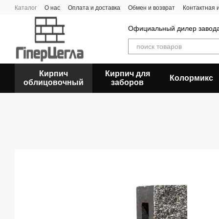
Перейти к основному контенту
Каталог
О нас
Оплата и доставка
Обмен и возврат
Контактная
Официальный дилер заво
Кирпич
Кирпич для
Колормикс
облицовочный
заборов