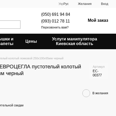
Укр
Рус
Желания
Вход
(050) 691 94 84
Мой заказ
(093) 012 78 11
Перезвонить вам?
ышки и
Услуги манипулятора
Цены
рапеты
Киевская область
телый колотый ложковой 250х100х65мм черный
 ЕВРОЦЕГЛА пустотелый колотый
Артикул
EC-
мм черный
00377
В желания
тельной скидки