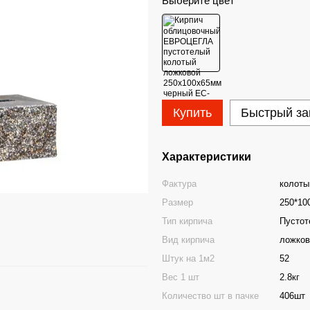
Выберите цвет
Купить
Быстрый за
Характеристики
Фактура
колоты
Размер
250*10
Тип кирпича
Пустот
Вид кирпича
ложков
Штук на 1м2
52
Вес 1 шт
2.8кг
Количество шт в пачке
406шт