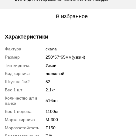
В избранное
Характеристики
Фактура
скала
Размер
250*57*65мм(узкий)
Тип кирпича
Узкий
Вид кирпича
ложковой
Штук на 1м2
52
Вес 1 шт
2.1кг
Количество шт в
516шт
пачке
Вес 1 подона
1100кг
Марка кирпича
М-300
Морозостойкость
F150