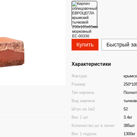
Купить
Быстрый за
Характеристики
Фактура
крымск
Размер
250*10
Тип кирпича
Полно
Вид кирпича
тычков
Штук на 1м2
52
Вес 1 шт
3.4кг
Количество шт в пачке
385шт
Вес 1 подона
1300кг