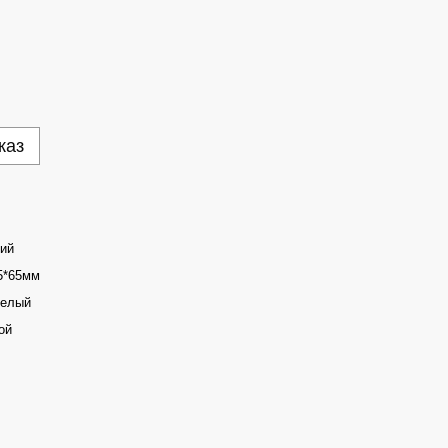
каз
ий
5*65мм
телый
ой