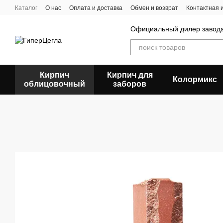
Перейти к основному контенту
Каталог
О нас
Оплата и доставка
Обмен и возврат
Контактная
Официальный дилер заво
Кирпич
Кирпич для
Колормикс
облицовочный
заборов