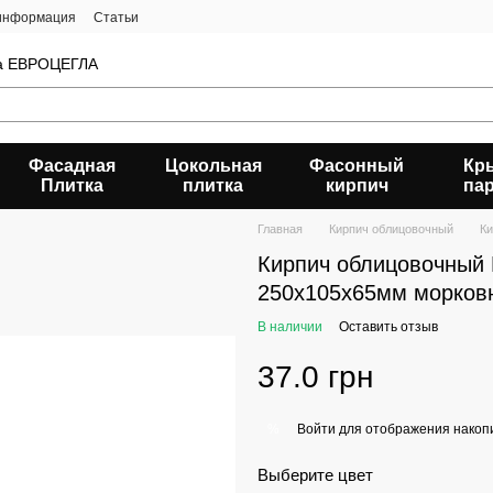
 информация
Статьи
да ЕВРОЦЕГЛА
Фасадная
Цокольная
Фасонный
Кр
Плитка
плитка
кирпич
па
Главная
Кирпич облицовочный
К
Кирпич облицовочный
250х105х65мм морков
В наличии
Оставить отзыв
37.0 грн
Войти
для отображения накопи
%
Выберите цвет