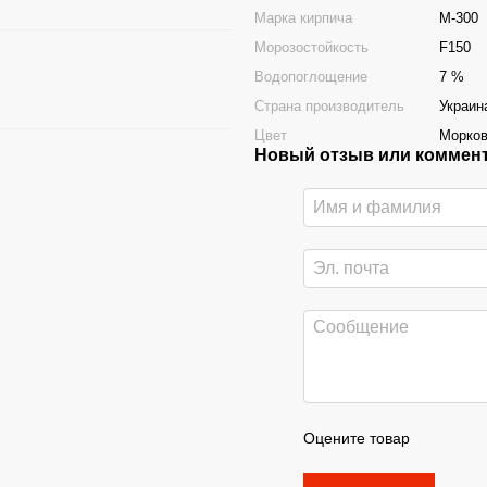
Марка кирпича
М-300
Морозостойкость
F150
Водопоглощение
7 %
Страна производитель
Украин
Цвет
Морко
Новый отзыв или коммен
Оцените товар