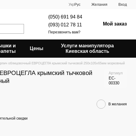
Укр
Рус
Желания
Вход
(050) 691 94 84
Мой заказ
(093) 012 78 11
Перезвонить вам?
ышки и
Услуги манипулятора
Цены
рапеты
Киевская область
ирпич облицовочный ЕВРОЦЕГЛА крымский тычковой 250х105х65мм морковный
 ЕВРОЦЕГЛА крымский тычковой
Артикул
EC-
ный
00330
В желания
тельной скидки