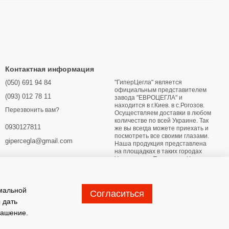
Контактная информация
(050) 691 94 84
"ГиперЦегла" является
официальным представителем
(093) 012 78 11
завода "ЕВРОЦЕГЛА" и
находится в г.Киев. в с.Рогозов.
Перезвонить вам?
Осуществляем доставки в любом
количестве по всей Украине. Так
0930127811
же вы всегда можете приехать и
посмотреть все своими глазами.
gipercegla@gmail.com
Наша продукция представлена
на площадках в таких городах
Украины как: Переяслав Харьков
Днипро Мариуполь Бердянск
Глухов Житомир Лубны Конотоп
Хмельницкий Кривой Рог
имальной
Согласиться
Карта проезда
 дать
лашение
.