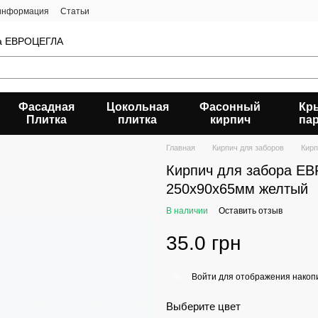
 информация
Статьи
да ЕВРОЦЕГЛА
Фасадная
Цокольная
Фасонный
Кр
Плитка
плитка
кирпич
па
Главная
Кирпич для заборов
Кирп
Кирпич для забора Е
250х90х65мм желтый
В наличии
Оставить отзыв
35.0 грн
Войти
для отображения накопи
%
Выберите цвет