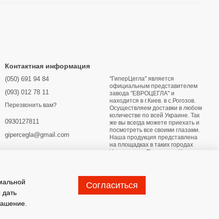
Контактная информация
(050) 691 94 84
"ГиперЦегла" является
официальным представителем
(093) 012 78 11
завода "ЕВРОЦЕГЛА" и
находится в г.Киев. в с.Рогозов.
Перезвонить вам?
Осуществляем доставки в любом
количестве по всей Украине. Так
0930127811
же вы всегда можете приехать и
посмотреть все своими глазами.
gipercegla@gmail.com
Наша продукция представлена
на площадках в таких городах
Украины как: Переяслав Харьков
Днипро Мариуполь Бердянск
Глухов Житомир Лубны Конотоп
Хмельницкий Кривой Рог
имальной
Согласиться
Карта проезда
 дать
лашение
.