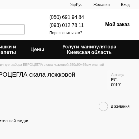
Укр
Рус
Желания
Вход
(050) 691 94 84
Мой заказ
(093) 012 78 11
Перезвонить вам?
ышки и
Услуги манипулятора
Цены
рапеты
Киевская область
ич для забора ЕВРОЦЕГЛА скала ложковой 250х90х65мм желтый
ВРОЦЕГЛА скала ложковой
Артикул
EC-
00191
В желания
тельной скидки