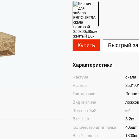
Купить
Быстрый за
Характеристики
Фактура
скала
Размер
250*90
Тип кирпича
Полно
Вид кирпича
ложков
Штук на 1м2
52
Вес 1 шт
3.2кг
Количество шт в пачке
406шт
Вес 1 подона
1300кг