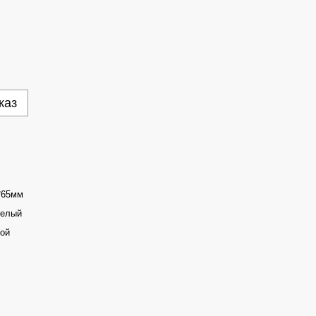
каз
*65мм
телый
ой