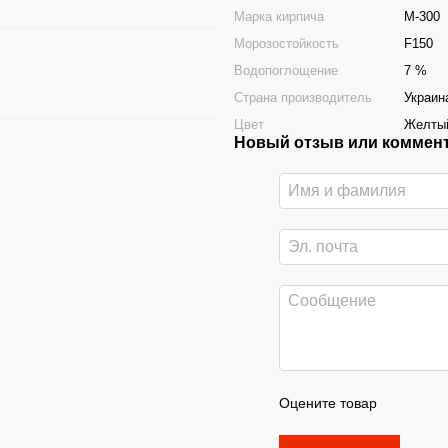
Марка кирпича
М-300
Морозостойкость
F150
Водопоглощение
7 %
Страна производитель
Украин
Цвет
Желты
Новый отзыв или коммен
Оцените товар