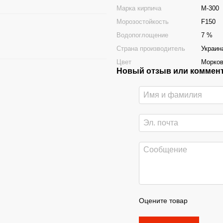
Марка кирпича
М-300
Морозостойкость
F150
Водопоглощение
7 %
Страна производитель
Украин
Цвет
Морко
Новый отзыв или коммен
Оцените товар