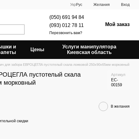
Укр
Рус
Желания
Вход
(050) 691 94 84
Мой заказ
(093) 012 78 11
Перезвонить вам?
ышки и
Услуги манипулятора
Цены
рапеты
Киевская область
ич для забора ЕВРОЦЕГЛА пустотелый скала ложковой 250х90х65мм морковный
ВРОЦЕГЛА пустотелый скала
Артикул
EC-
м морковный
00159
В желания
тельной скидки