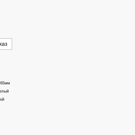
каз
*65мм
елый
ой