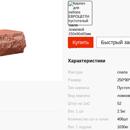
Купить
Быстрый за
Характеристики
Фактура
скала
Размер
250*90
Тип кирпича
Пустот
Вид кирпича
ложков
Штук на 1м2
52
Вес 1 шт
2.5кг
Количество шт в пачке
406шт
Вес 1 подона
1030кг