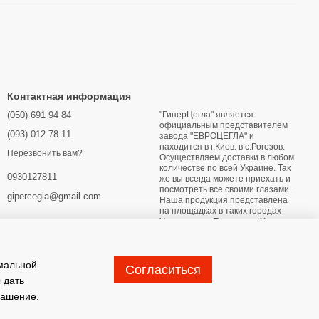
Контактная информация
(050) 691 94 84
"ГиперЦегла" является
официальным представителем
(093) 012 78 11
завода "ЕВРОЦЕГЛА" и
находится в г.Киев. в с.Рогозов.
Перезвонить вам?
Осуществляем доставки в любом
количестве по всей Украине. Так
0930127811
же вы всегда можете приехать и
посмотреть все своими глазами.
gipercegla@gmail.com
Наша продукция представлена
на площадках в таких городах
Украины как: Переяслав Харьков
Днипро Мариуполь Бердянск
Глухов Житомир Лубны Конотоп
Хмельницкий Кривой Рог
имальной
Согласиться
Карта проезда
 дать
лашение
.