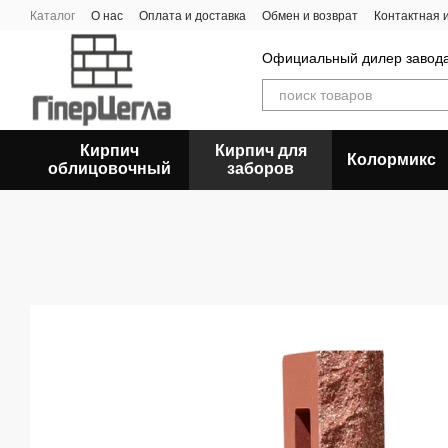
Перейти к основному контенту
Каталог
О нас
Оплата и доставка
Обмен и возврат
Контактная
Официальный дилер заво
Кирпич
Кирпич для
Колормикс
облицовочный
заборов