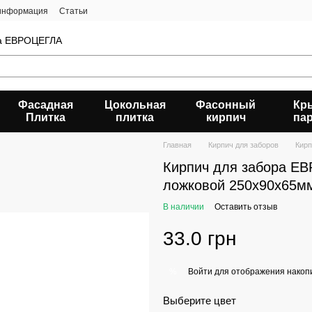
 информация
Статьи
да ЕВРОЦЕГЛА
Фасадная
Цокольная
Фасонный
Кр
Плитка
плитка
кирпич
па
Главная
Кирпич для заборов
Кирп
Кирпич для забора Е
ложковой 250х90х65м
В наличии
Оставить отзыв
33.0 грн
Войти
для отображения накопи
%
Выберите цвет