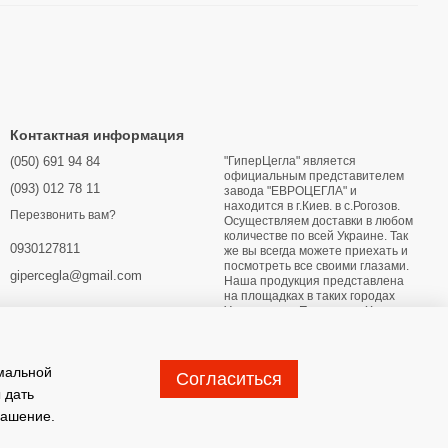
Контактная информация
(050) 691 94 84
"ГиперЦегла" является
официальным представителем
(093) 012 78 11
завода "ЕВРОЦЕГЛА" и
находится в г.Киев. в с.Рогозов.
Перезвонить вам?
Осуществляем доставки в любом
количестве по всей Украине. Так
0930127811
же вы всегда можете приехать и
посмотреть все своими глазами.
gipercegla@gmail.com
Наша продукция представлена
на площадках в таких городах
Украины как: Переяслав Харьков
Днипро Мариуполь Бердянск
Глухов Житомир Лубны Конотоп
Хмельницкий Кривой Рог
имальной
Согласиться
Карта проезда
 дать
лашение
.