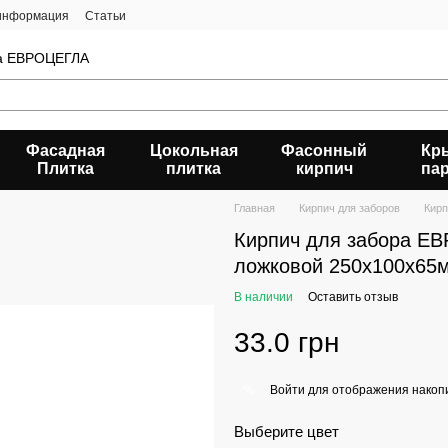
 информация
Статьи
да ЕВРОЦЕГЛА
Фасадная
Цокольная
Фасонный
Кр
Плитка
плитка
кирпич
па
Главная
Кирпич для заборов
Кирп
Кирпич для забора Е
ложковой 250х100х65
В наличии
Оставить отзыв
33.0 грн
Войти
для отображения накопи
%
Выберите цвет