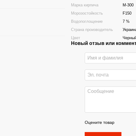
Марка кирпича
М-300
Морозостойкость
F150
Водопоглощение
7 %
Страна производитель
Украин
Цвет
Черны
Новый отзыв или коммен
Оцените товар