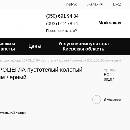
Укр
Рус
Желания
Вход
(050) 691 94 84
Мой заказ
(093) 012 78 11
Перезвонить вам?
ышки и
Услуги манипулятора
Цены
рапеты
Киевская область
ич для забора ЕВРОЦЕГЛА пустотелый колотый ложковой 250х100х65мм черный
ВРОЦЕГЛА пустотелый колотый
Артикул
EC-
мм черный
00107
В желания
тельной скидки