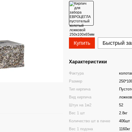
Купить
Быстрый за
Характеристики
Фактура
колота
Размер
250*10
Тип кирпича
Пустот
Вид кирпича
ложков
Штук на 1м2
52
Вес 1 шт
2.8кг
Количество шт в пачке
406шт
Вес 1 подона
1160кг