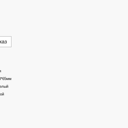
каз
я
0*65мм
елый
ой