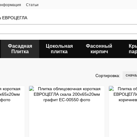
 информация
Статьи
да ЕВРОЦЕГЛА
Фасадная
Цокольная
Фасонный
Кр
Плитка
плитка
кирпич
па
снача
Сортировка: