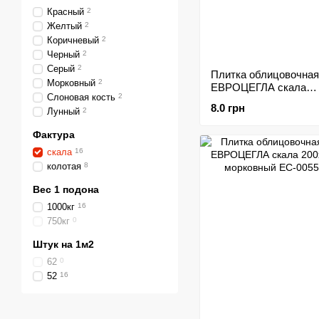
Красный
2
Желтый
2
Коричневый
2
Черный
2
Серый
2
Плитка облицовочная
Морковный
2
ЕВРОЦЕГЛА скала
Слоновая кость
2
200х65х20мм желтый
8.0 грн
Лунный
2
Фактура
скала
16
колотая
8
Вес 1 подона
1000кг
16
750кг
0
Штук на 1м2
62
0
52
16