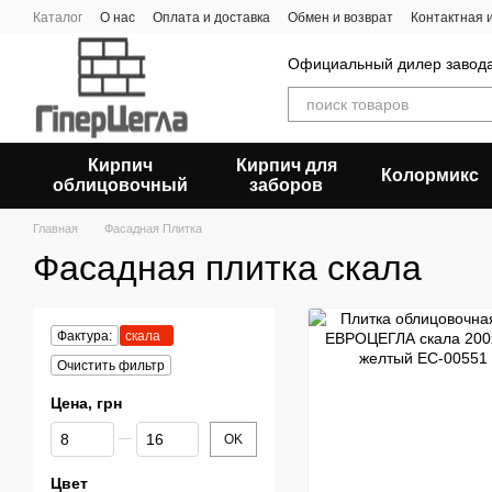
Перейти к основному контенту
Каталог
О нас
Оплата и доставка
Обмен и возврат
Контактная
Официальный дилер заво
Кирпич
Кирпич для
Колормикс
облицовочный
заборов
Главная
Фасадная Плитка
Фасадная плитка скала
Фактура:
скала
Очистить фильтр
Цена, грн
От Цена, грн
До Цена, грн
OK
Цвет