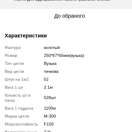
До обраного
Характеристики
Фактура
колотый
Розмір
250*67*65мм(вузька)
Тип цегли
Вузька
Вид цегли
тичкова
Штук на 1м2
52
Вага 1 шт
2.1кг
Кількість шт в
528шт
пачці
Вага 1 піддона
1100кг
Марка цегли
М-300
Морозостойкость
F150