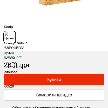
Колір
В наявності
26.0 грн
Купити
Замовити швидко
Увійти
для відображення накопичувальної знижки
%