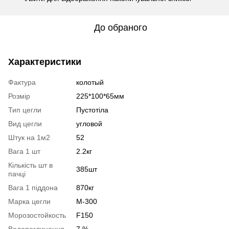
До обраного
Характеристики
Фактура
колотый
Розмір
225*100*65мм
Тип цегли
Пустотіла
Вид цегли
угловой
Штук на 1м2
52
Вага 1 шт
2.2кг
Кількість шт в
385шт
пачці
Вага 1 піддона
870кг
Марка цегли
М-300
Морозостойкость
F150