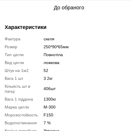
До обраного
Характеристики
Фактура
скеля
Розмір
250*90*65мм
Тип цегли
Повнотіла
Вид цегли
ложкова
Штук на 1м2
52
Вага 1 шт
3.2кг
Кількість шт в
406шт
пачці
Вага 1 піддона
1300кг
Марка цегли
М-300
Морозостойкость
F150
Водопоглинання
7 %
Країна виробник
Украина