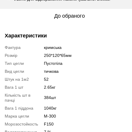
До обраного
Характеристики
Фактура
кримська
Розмір
250*120*65мм
Тип цегли
Пустотіла
Вид цегли
тичкова
Штук на 1м2
52
Вага 1 шт
2.65кг
Кількість шт в
384шт
пачці
Вага 1 піддона
1040кг
Марка цегли
М-300
Морозостойкость
F150