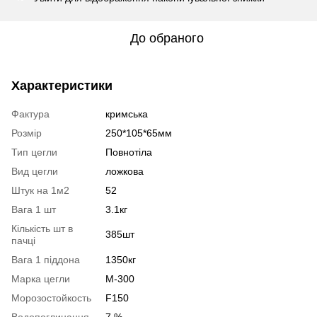
До обраного
Характеристики
Фактура
кримська
Розмір
250*105*65мм
Тип цегли
Повнотіла
Вид цегли
ложкова
Штук на 1м2
52
Вага 1 шт
3.1кг
Кількість шт в
385шт
пачці
Вага 1 піддона
1350кг
Марка цегли
М-300
Морозостойкость
F150