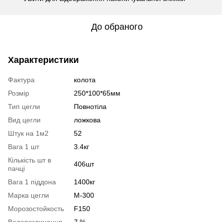
До обраного
Характеристики
Фактура
колота
Розмір
250*100*65мм
Тип цегли
Повнотіла
Вид цегли
ложкова
Штук на 1м2
52
Вага 1 шт
3.4кг
Кількість шт в
406шт
пачці
Вага 1 піддона
1400кг
Марка цегли
М-300
Морозостойкость
F150